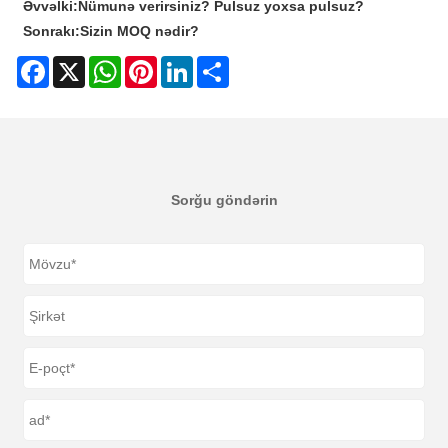
Əvvəlki:
Nümunə verirsiniz? Pulsuz yoxsa pulsuz?
Sonrakı:
Sizin MOQ nədir?
Facebook
X
WhatsApp
Pinterest
LinkedIn
Share
Sorğu göndərin