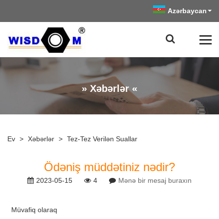
Azərbaycan
» Xəbərlər «
Ev
>
Xəbərlər
>
Tez-Tez Verilən Suallar
Ödəniş müddətiniz nədir?
2023-05-15
4
Mənə bir mesaj buraxın
Müvafiq olaraq