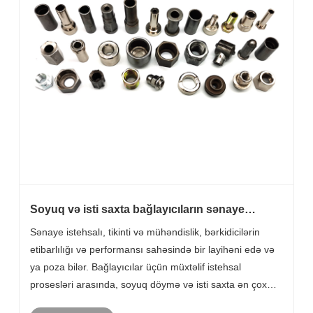
Soyuq və isti saxta bağlayıcıların sənaye
tətbiqlərində vacib olanı nədir?
Sənaye istehsalı, tikinti və mühəndislik, bərkidicilərin
etibarlılığı və performansı sahəsində bir layihəni edə və
ya poza bilər. Bağlayıcılar üçün müxtəlif istehsal
prosesləri arasında, soyuq döymə və isti saxta ən çox
istifadə olunan metodlar, hər biri xüsusi sənaye