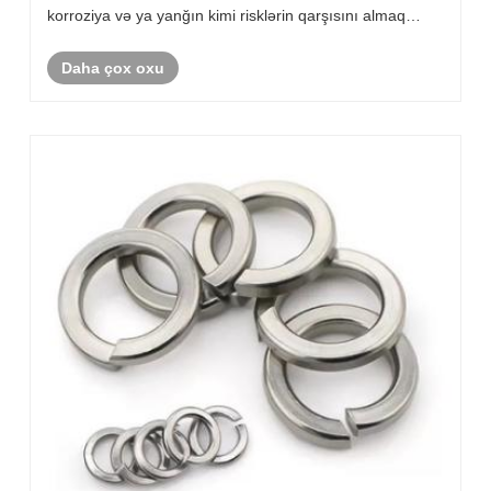
korroziya və ya yanğın kimi risklərin qarşısını almaq
üçün təmiz etiketləmə və təmiz etiketdir.
Daha çox oxu