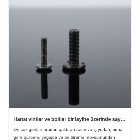
Hansı vintlər və boltlar bir layihə üzərində sayt
və pula vaxt qazandırır?
Ən çox günləri aradan qaldıran rəsm və iş yerləri, buna
görə qurbanı, yağışda və bir titrəmə mövsümündən