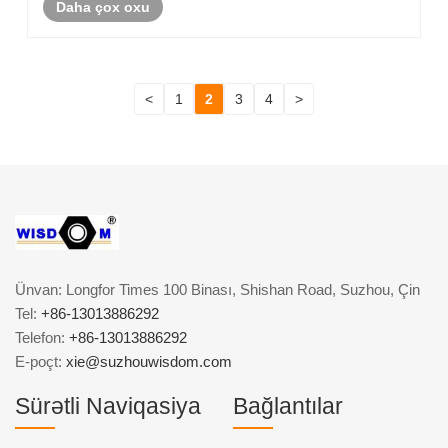
Daha çox oxu
ehtiyaclarını təmin edən unikal......
<
1
2
3
4
>
Ünvan: Longfor Times 100 Binası, Shishan Road, Suzhou, Çin
Tel:
+86-13013886292
Telefon:
+86-13013886292
E-poçt:
xie@suzhouwisdom.com
Sürətli Naviqasiya
Bağlantılar