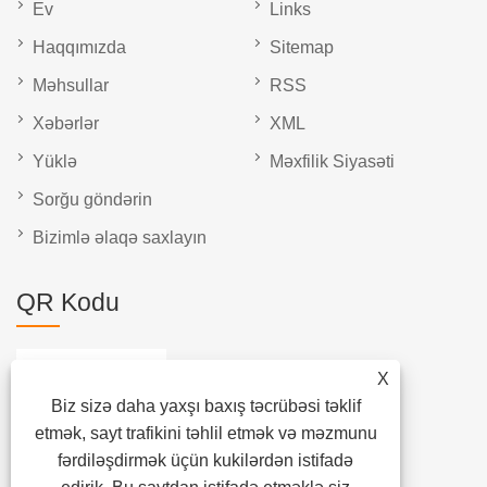
Ev
Links
Haqqımızda
Sitemap
Məhsullar
RSS
Xəbərlər
XML
Yüklə
Məxfilik Siyasəti
Sorğu göndərin
Bizimlə əlaqə saxlayın
QR Kodu
X
Biz sizə daha yaxşı baxış təcrübəsi təklif
etmək, sayt trafikini təhlil etmək və məzmunu
fərdiləşdirmək üçün kukilərdən istifadə