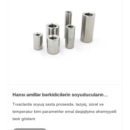
Hansı amillər bərkidicilərin soyuducuların
düzgünlüyünə təsir edir?
Tıxaclarda soyuq saxta prosesdə, təzyiq, sürət və
temperatur kimi parametrlər emal dəqiqliyinə əhəmiyyətli
təsir göstərir.