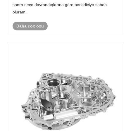
sonra necə davrandıqlarına görə bərkidiciyə səbəb
oluram.
Daha çox oxu