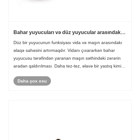
Bahar yuyucuları və düz yuyucular arasındakı
fərqlər nələrdir?
Düz bir yuyucunun funksiyası vida və maşın arasındakı
əlaqə sahəsini artırmaqdır. Vidanı çıxararkən bahar
yuyucusu tərəfindən yaranan maşın səthindəki zərərin
aradan qaldırılması. Daha tez-tez, əlavə bir yastıq kimi
istifadə olunur.
Daha çox oxu