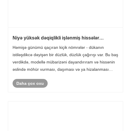
Niyə yüksək dəqiqlikli işlənmiş hissələr
başlama cədvəlimi sındırır və ya qırır?
Həmişə günümü qaçıran kiçik nömrələr - dükanın
istiləşdikcə dəyişən bir düzlük, düzlük çağırışı var. Bu baş
verdikdə, modellə mübarizəni dayandırıram və hissənin
əslində möhür vurması, daşıması və ya hizalanması
barədə danışıram. Adətən bir mühəndis mesajı verəndə
Daha çox oxu
hikmətə güvənirəm; Bir verilən məlu......