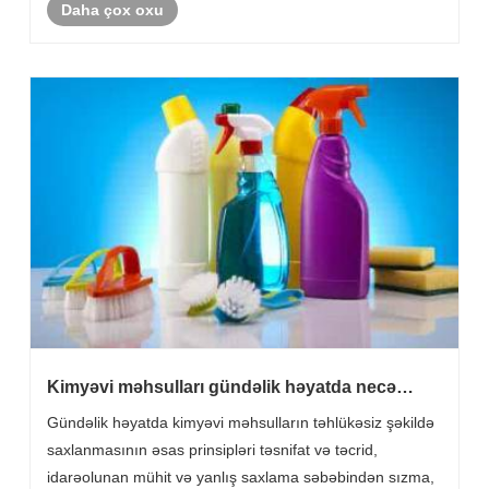
Daha çox oxu
Kimyəvi məhsulları gündəlik həyatda necə
təhlükəsiz saxlamaq olar?
Gündəlik həyatda kimyəvi məhsulların təhlükəsiz şəkildə
saxlanmasının əsas prinsipləri təsnifat və təcrid,
idarəolunan mühit və yanlış saxlama səbəbindən sızma,