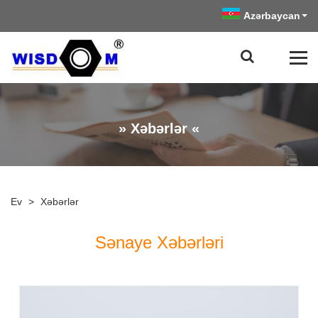
Azərbaycan
» Xəbərlər «
Ev
>
Xəbərlər
Sənaye Xəbərləri