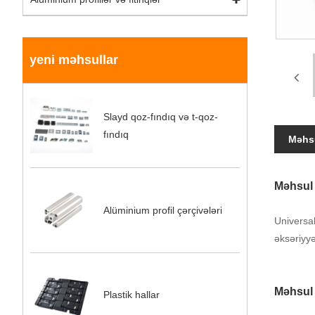
yeni məhsullar
Slayd qoz-fındıq və t-qoz-
fındıq
Məhsu
Məhsul 
Alüminium profil çərçivələri
Universa
əksəriyyə
Məhsul 
Plastik hallar