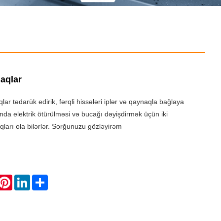
aqlar
lar tədarük edirik, fərqli hissələri iplər və qaynaqla bağlaya
anda elektrik ötürülməsi və bucağı dəyişdirmək üçün iki
ları ola bilərlər. Sorğunuzu gözləyirəm
hatsApp
Pinterest
LinkedIn
Share