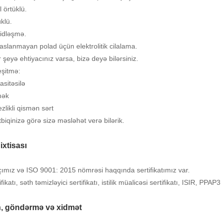
l örtüklü.
üklü.
idləşmə.
aslanmayan polad üçün elektrolitik cilalama.
 şeyə ehtiyacınız varsa, bizə deyə bilərsiniz.
eşitmə:
asitəsilə
mək
zlikli qismən sərt
tbiqinizə görə sizə məsləhət verə bilərik.
ixtisası
çımız və ISO 9001: 2015 nömrəsi haqqında sertifikatımız var.
fikatı, səth təmizləyici sertifikatı, istilik müalicəsi sertifikatı, ISIR, PPAP3
n, göndərmə və xidmət