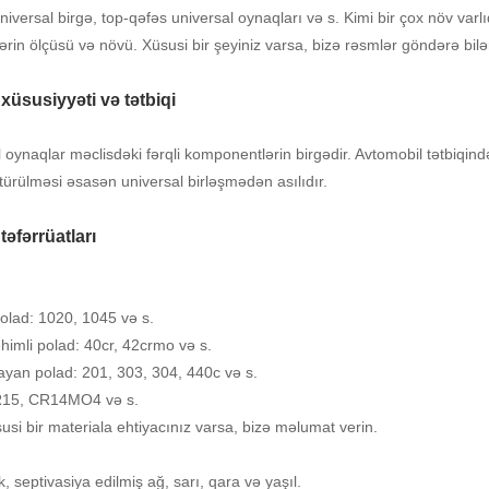
niversal birgə, top-qəfəs universal oynaqları və s. Kimi bir çox növ varl
ərin ölçüsü və növü. Xüsusi bir şeyiniz varsa, bizə rəsmlər göndərə bil
xüsusiyyəti və tətbiqi
 oynaqlar məclisdəki fərqli komponentlərin birgədir. Avtomobil tətbiqin
ötürülməsi əsasən universal birləşmədən asılıdır.
təfərrüatları
olad: 1020, 1045 və s.
himli polad: 40cr, 42crmo və s.
yan polad: 201, 303, 304, 440c və s.
R15, CR14MO4 və s.
usi bir materiala ehtiyacınız varsa, bizə məlumat verin.
k, septivasiya edilmiş ağ, sarı, qara və yaşıl.