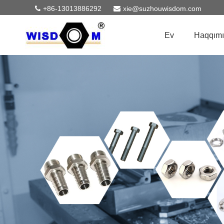
+86-13013886292
xie@suzhouwisdom.com
Ev
Haqqımı