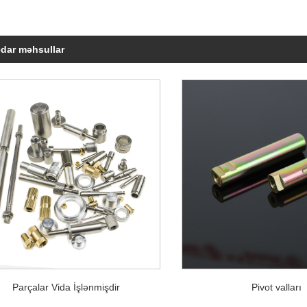
dar məhsullar
Parçalar Vida İşlənmişdir
Pivot valları