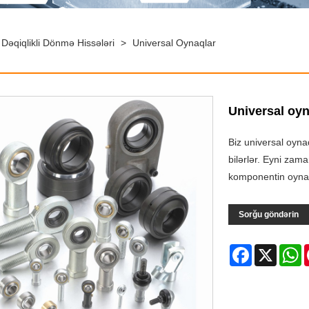
Dəqiqlikli Dönmə Hissələri
>
Universal Oynaqlar
Universal oyn
Biz universal oynaq
bilərlər. Eyni zam
komponentin oynaq
Sorğu göndərin
Facebook
X
W