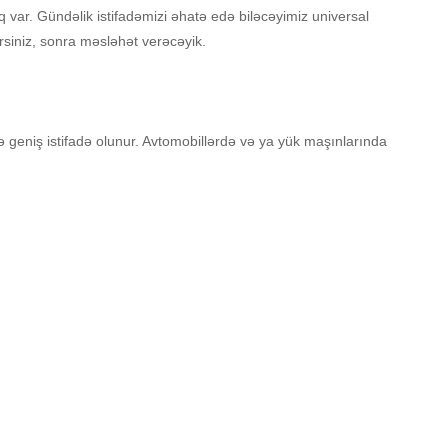
ıq var. Gündəlik istifadəmizi əhatə edə biləcəyimiz universal
ərsiniz, sonra məsləhət verəcəyik.
də geniş istifadə olunur. Avtomobillərdə və ya yük maşınlarında