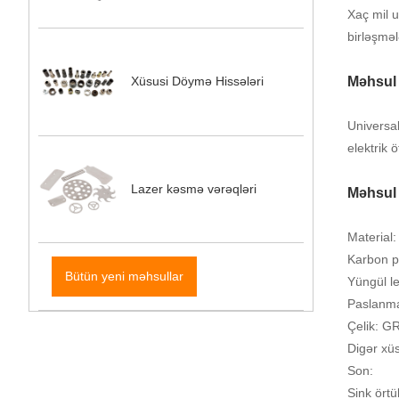
Xaç mil u
birləşməl
Məhsul 
Xüsusi Döymə Hissələri
Universal
elektrik 
Lazer kəsmə vərəqləri
Məhsul 
Material:
Karbon p
Bütün yeni məhsullar
Yüngül le
Paslanma
Çelik: G
Digər xüs
Son:
Sink örtü