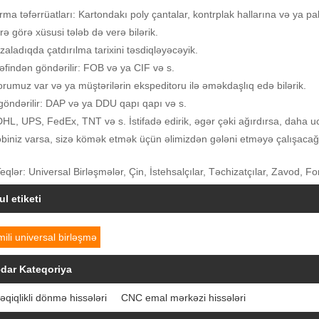
ma təfərrüatları: Kartondakı poly çantalar, kontrplak hallarına və ya pa
rə görə xüsusi tələb də verə bilərik.
mzaladıqda çatdırılma tarixini təsdiqləyəcəyik.
əfindən göndərilir: FOB və ya CIF və s.
rumuz var və ya müştərilərin ekspeditoru ilə əməkdaşlıq edə bilərik.
 göndərilir: DAP və ya DDU qapı qapı və s.
HL, UPS, FedEx, TNT və s. İstifadə edirik, əgər çəki ağırdırsa, daha 
ləbiniz varsa, sizə kömək etmək üçün əlimizdən gələni etməyə çalışacağ
qlər: Universal Birləşmələr, Çin, İstehsalçılar, Təchizatçılar, Zavod, 
l etiketi
ili universal birləşmə
dar Kateqoriya
qiqlikli dönmə hissələri
CNC emal mərkəzi hissələri