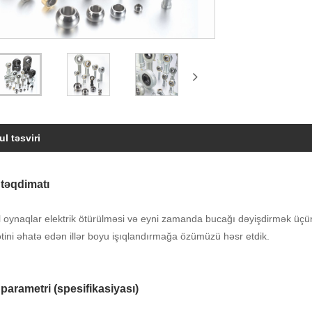
l təsviri
təqdimatı
l oynaqlar elektrik ötürülməsi və eyni zamanda bucağı dəyişdirmək üçün
tini əhatə edən illər boyu işıqlandırmağa özümüzü həsr etdik.
parametri (spesifikasiyası)