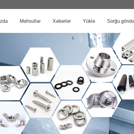
zda
Məhsullar
Xəbərlər
Yüklə
Sorğu göndə