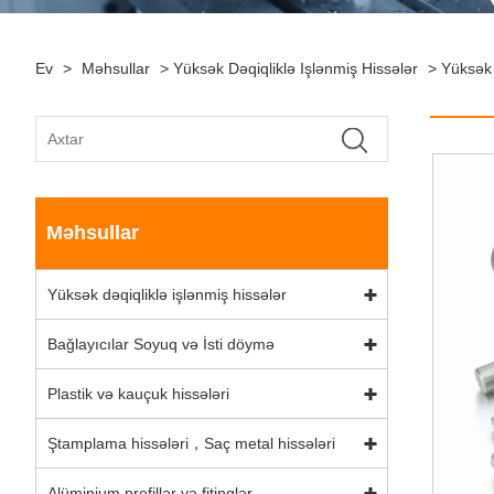
Ev
>
Məhsullar
>
Yüksək Dəqiqliklə Işlənmiş Hissələr
>
Yüksək 
Məhsullar
Yüksək dəqiqliklə işlənmiş hissələr
Bağlayıcılar Soyuq və İsti döymə
Plastik və kauçuk hissələri
Ştamplama hissələri，Saç metal hissələri
Alüminium profillər və fitinqlər