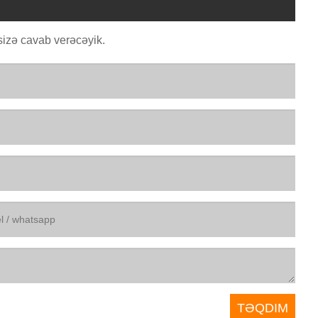
izə cavab verəcəyik.