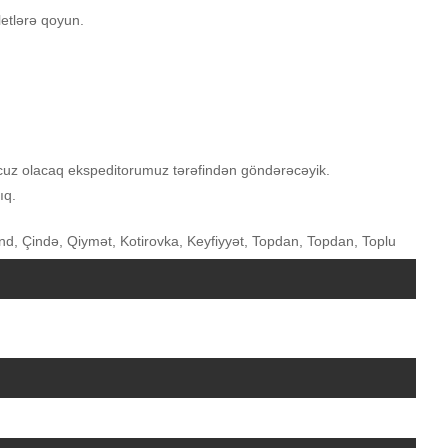
letlərə qoyun.
ucuz olacaq ekspeditorumuz tərəfindən göndərəcəyik.
ıq.
Fond, Çində, Qiymət, Kotirovka, Keyfiyyət, Topdan, Topdan, Toplu