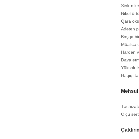
Sink-nike
Nikel ört
Qara oks
Adətən p
Başqa bir
Müalicə 
Harden v
Dava et
Yüksək te
Həqiqi tə
Məhsul 
Təchizat
Ölçü serti
Çatdırı