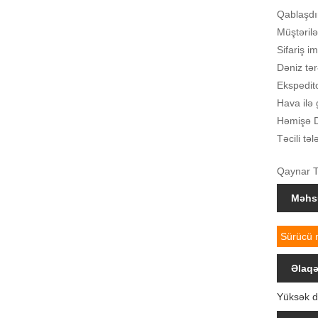
Qablaşdır
Müştərilə
Sifariş i
Dəniz tər
Ekspedito
Hava ilə
Həmişə D
Təcili tə
Qaynar Te
Məhsu
Sürücü m
Əlaqə
Yüksək də