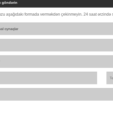
u göndərin
zu aşağıdakı formada verməkdən çekinmeyin. 24 saat ərzində s